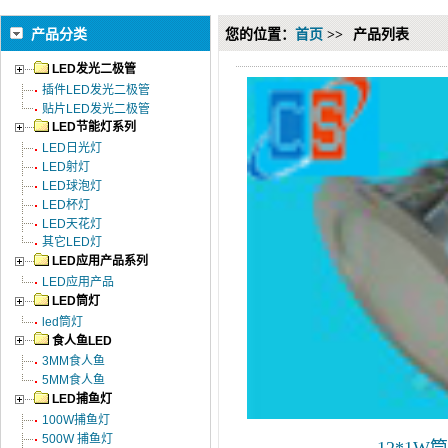
产品分类
您的位置：
首页
>>
产品列表
LED发光二极管
插件LED发光二极管
贴片LED发光二极管
LED节能灯系列
LED日光灯
LED射灯
LED球泡灯
LED杯灯
LED天花灯
其它LED灯
LED应用产品系列
LED应用产品
LED筒灯
led筒灯
食人鱼LED
3MM食人鱼
5MM食人鱼
LED捕鱼灯
100W捕鱼灯
500W 捕鱼灯
12*1W